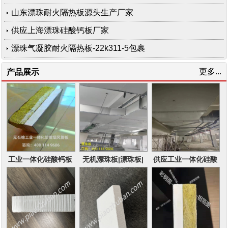
山东漂珠耐火隔热板源头生产厂家
供应上海漂珠硅酸钙板厂家
漂珠气凝胶耐火隔热板-22k311-5包裹
更多...
产品展示
工业一体化硅酸钙板
无机漂珠板|漂珠板|
供应工业一体化硅酸
防火包裹成品风管
用于防排烟通风管道
钙防火板为无机不燃
优势
板材20K607