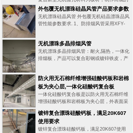
风管系统。防腐消音排烟风管板材中间层为
外包覆无机漂珠硅晶风管产品要求参数
新型无机微孔材料，上下层为压花彩钢板。
无机漂珠硅晶风管 外包覆无机硅晶漂珠品风
防腐消音排烟风管具有良好的钢性和强度以
管性能参数要求. 1、防排烟风管采用XFY-
及耐腐蚀性、耐候性能及隔消音性能，它可
HFPY 外包覆钢面无机硅晶板或无机漂珠
有效的抵抗碰撞及冲击，抗冲击性能可与传
板，芯材为单层结构的无机漂珠硅晶板，根
统铁皮风管相比拟，强于无机玻璃钢风管，
无机漂珠多晶排烟风管
据要求可复合钢板采用无胶复合而成，钢板
同时避免了交叉施工过程的破坏，燃烧性能
无机漂珠多晶排烟风管：耐火,隔热，一体化
厚度>0.2mm ，芯材密度>280kg/平方米,PH
为不燃A级，耐火极限为120min，是目前市
排烟板，产品可以复合彩钢或镀锌铁皮，产
值>6.8,导热系券25t
场上新型风管领...
品规格长3米，宽1.2米，厚度根据耐火隔热
:0.047W/(m.k),70C:0.053W/(m.k),900C:0.053W
时间要求提供...产品可根据图纸要求现场施
防火用无石棉纤维增强硅酸钙板和岩棉
工，或成品管发货，到工地后直接拼装和吊
板为夹心层,一体化硅酸钙复合板
装即可！ 更多信息可以联系我们！
一体化硅酸钙复合板是以防火用无石棉纤维
增强硅酸钙板和岩棉板为夹心层，外表面采
用彩钢板做保护层，内表面为铝箔贴面 排烟
镀锌复合漂珠硅酸钙板，满足20K607
及排风兼排烟的风管采用镀锌钢板制作，壁
使用要求
厚见GB51251-2017
镀锌复合漂珠硅酸钙板，满足20K607使用