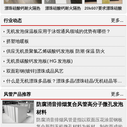
漂珠硅酸钙耐火隔热
漂珠硅酸钙耐火隔热
20k607要求漂珠硅酸
2小时板芯
1小时板芯
钙工业一体化防排烟
更多...
行业动态
风管产品
无机发泡保温板应用于泳馆通风领域的优势有哪些？
挤塑地暖板
供应无机质聚氯乙烯碳酸钙发泡板 防潮 保温 防火
无机质碳酸钙发泡板( HG 发泡板)
双面彩钢(镀锌)漂珠成品风艺
什么是无机漂珠多晶板？漂珠多晶/漂珠硅晶/无机硅晶等产品特点
更多...
风管产品推荐
防腐消音排烟复合风管高分子微孔发泡
材料
防腐消音排烟风管是指以双面压花涂层钢板
复合新型无机微孔材料为板材，制作而成的