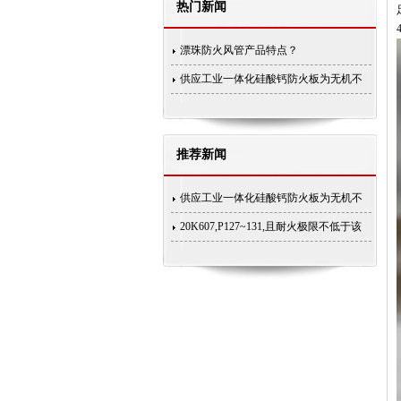
热门新闻
漂珠防火风管产品特点？
供应工业一体化硅酸钙防火板为无机不
燃板材
推荐新闻
供应工业一体化硅酸钙防火板为无机不
燃板材
20K607,P127~131,且耐火极限不低于该
防火分隔体的耐火极限