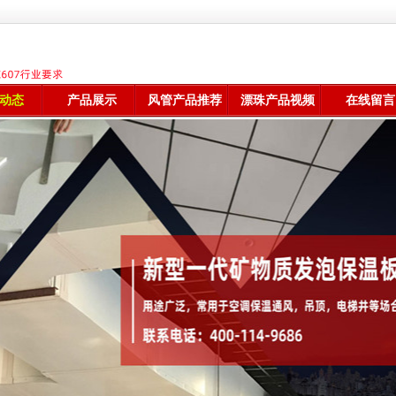
动态
产品展示
风管产品推荐
漂珠产品视频
在线留言