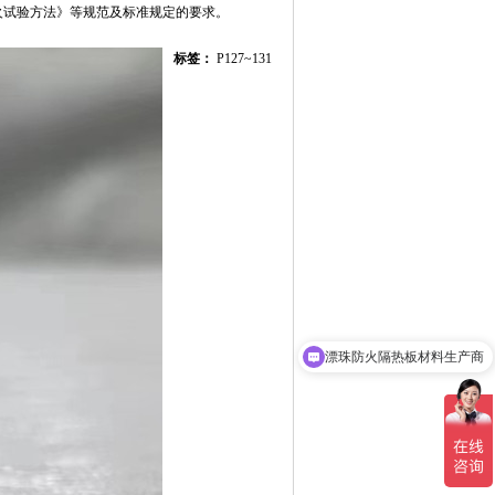
火试验方法》等规范及标准规定的要求。
标签：
P127~131
漂珠防火隔热板材料生产商