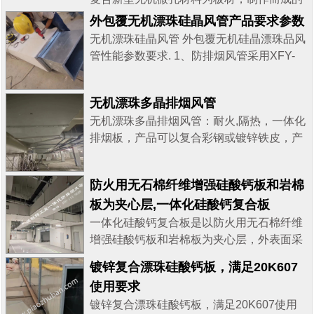
风管系统。防腐消音排烟风管板材中间层为
外包覆无机漂珠硅晶风管产品要求参数
新型无机微孔材料，上下层为压花彩钢板。
无机漂珠硅晶风管 外包覆无机硅晶漂珠品风
防腐消音排烟风管具有良好的钢性和强度以
管性能参数要求. 1、防排烟风管采用XFY-
及耐腐蚀性、耐候性能及隔消音性能，它可
HFPY 外包覆钢面无机硅晶板或无机漂珠
有效的抵抗碰撞及冲击，抗冲击性能可与传
板，芯材为单层结构的无机漂珠硅晶板，根
统铁皮风管相比拟，强于无机玻璃钢风管，
无机漂珠多晶排烟风管
据要求可复合钢板采用无胶复合而成，钢板
同时避免了交叉施工过程的破坏，燃烧性能
无机漂珠多晶排烟风管：耐火,隔热，一体化
厚度>0.2mm ，芯材密度>280kg/平方米,PH
为不燃A级，耐火极限为120min，是目前市
排烟板，产品可以复合彩钢或镀锌铁皮，产
值>6.8,导热系券25t
场上新型风管领...
品规格长3米，宽1.2米，厚度根据耐火隔热
:0.047W/(m.k),70C:0.053W/(m.k),900C:0.053W
时间要求提供...产品可根据图纸要求现场施
防火用无石棉纤维增强硅酸钙板和岩棉
工，或成品管发货，到工地后直接拼装和吊
板为夹心层,一体化硅酸钙复合板
装即可！ 更多信息可以联系我们！
一体化硅酸钙复合板是以防火用无石棉纤维
增强硅酸钙板和岩棉板为夹心层，外表面采
用彩钢板做保护层，内表面为铝箔贴面 排烟
镀锌复合漂珠硅酸钙板，满足20K607
及排风兼排烟的风管采用镀锌钢板制作，壁
使用要求
厚见GB51251-2017
镀锌复合漂珠硅酸钙板，满足20K607使用