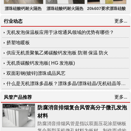
漂珠硅酸钙耐火隔热
漂珠硅酸钙耐火隔热
20k607要求漂珠硅酸
2小时板芯
1小时板芯
钙工业一体化防排烟
更多...
行业动态
风管产品
无机发泡保温板应用于泳馆通风领域的优势有哪些？
挤塑地暖板
供应无机质聚氯乙烯碳酸钙发泡板 防潮 保温 防火
无机质碳酸钙发泡板( HG 发泡板)
双面彩钢(镀锌)漂珠成品风艺
什么是无机漂珠多晶板？漂珠多晶/漂珠硅晶/无机硅晶等产品特点
更多...
风管产品推荐
防腐消音排烟复合风管高分子微孔发泡
材料
防腐消音排烟风管是指以双面压花涂层钢板
复合新型无机微孔材料为板材，制作而成的