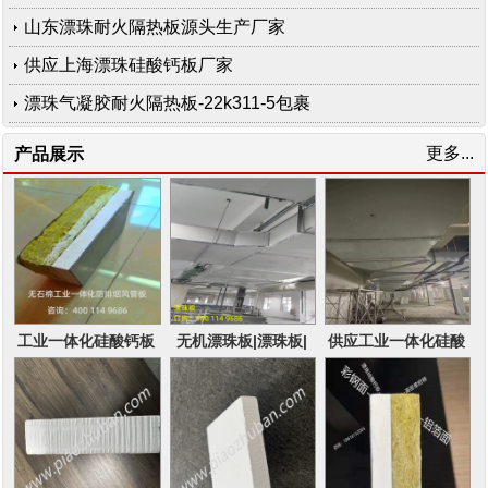
山东漂珠耐火隔热板源头生产厂家
供应上海漂珠硅酸钙板厂家
漂珠气凝胶耐火隔热板-22k311-5包裹
更多...
产品展示
工业一体化硅酸钙板
无机漂珠板|漂珠板|
供应工业一体化硅酸
防火包裹成品风管
用于防排烟通风管道
钙防火板为无机不燃
优势
板材20K607